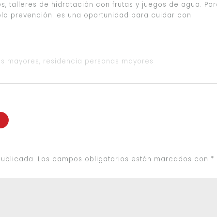
, talleres de hidratación con frutas y juegos de agua. Po
olo prevención: es una oportunidad para cuidar con
as mayores
,
residencia personas mayores
publicada.
Los campos obligatorios están marcados con
*