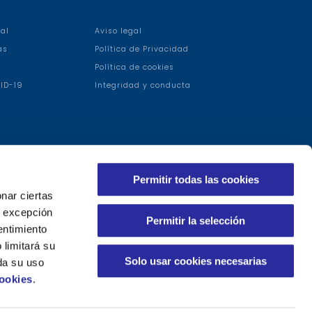
al
Aviso legal
as
Política de Privacidad
Política de cookies
ID-19
Integridad y conducta
Permitir todas las cookies
nar ciertas
 A excepción
Permitir la selección
entimiento
 limitará su
Solo usar cookies necesarias
da su uso
Cookies
.