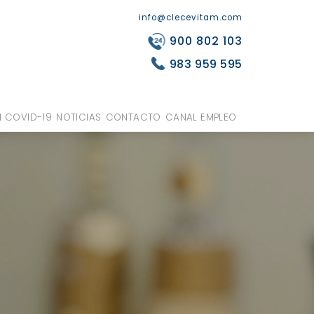
info@clecevitam.com
900 802 103
983 959 595
 COVID-19
NOTICIAS
CONTACTO
CANAL EMPLEO