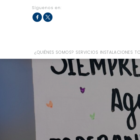
Síguenos en:
Fac
Twit
eb
ter
ook
¿QUIÉNES SOMOS?
SERVICIOS
INSTALACIONES
TO