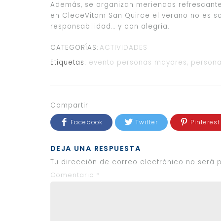
Además, se organizan meriendas refrescantes
en CleceVitam San Quirce el verano no es s
responsabilidad… y con alegría.
CATEGORÍAS:
ACTIVIDADES
Etiquetas:
evento personas mayores
,
person
Compartir
Facebook
Twitter
Pinterest
DEJA UNA RESPUESTA
Tu dirección de correo electrónico no será 
Comentario
*