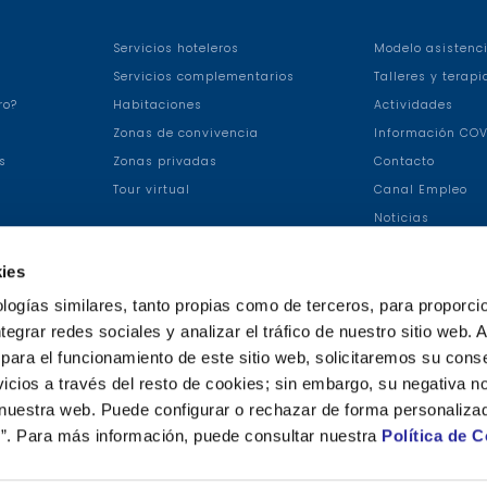
Servicios hoteleros
Modelo asistenci
Servicios complementarios
Talleres y terapi
ro?
Habitaciones
Actividades
Zonas de convivencia
Información COV
s
Zonas privadas
Contacto
Tour virtual
Canal Empleo
Noticias
ies
logías similares, tanto propias como de terceros, para proporcio
ntegrar redes sociales y analizar el tráfico de nuestro sitio web.
para el funcionamiento de este sitio web, solicitaremos su cons
Fac
icios a través del resto de cookies; sin embargo, su negativa no
Twit
eb
ter
 nuestra web. Puede configurar o rechazar de forma personaliza
ook
”. Para más información, puede consultar nuestra
Política de 