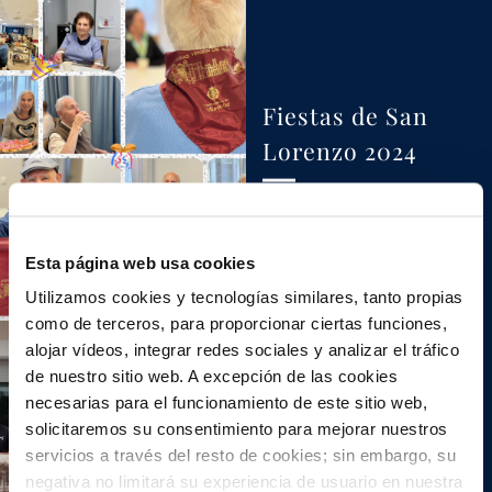
Fiestas de San
Lorenzo 2024
Ver más
Esta página web usa cookies
Utilizamos cookies y tecnologías similares, tanto propias
como de terceros, para proporcionar ciertas funciones,
alojar vídeos, integrar redes sociales y analizar el tráfico
de nuestro sitio web. A excepción de las cookies
necesarias para el funcionamiento de este sitio web,
Somos sede del XI
solicitaremos su consentimiento para mejorar nuestros
Concurso de
servicios a través del resto de cookies; sin embargo, su
pintura rápida «La
negativa no limitará su experiencia de usuario en nuestra