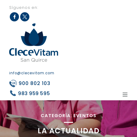
Síguenos en:
Fac
Twit
eb
ter
ook
info@clecevitam.com
900 802 103
983 959 595
CATEGORÍA:
EVENTOS
LA ACTUALIDAD