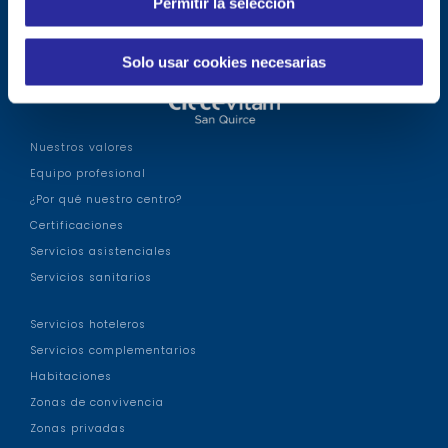
Permitir la selección
t
i
m
Solo usar cookies necesarias
i
e
n
t
Nuestros valores
o
Equipo profesional
¿Por qué nuestro centro?
Certificaciones
Servicios asistenciales
Servicios sanitarios
Servicios hoteleros
Servicios complementarios
Habitaciones
Zonas de convivencia
Zonas privadas