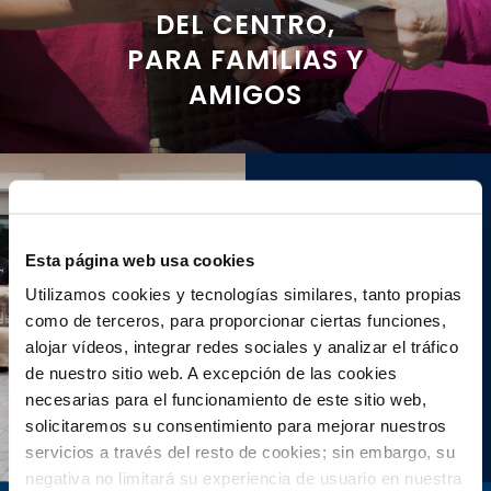
DEL CENTRO,
PARA FAMILIAS Y
AMIGOS
Somos sede del XI
Esta página web usa cookies
Concurso de
Utilizamos cookies y tecnologías similares, tanto propias
pintura rápida «La
como de terceros, para proporcionar ciertas funciones,
…
alojar vídeos, integrar redes sociales y analizar el tráfico
de nuestro sitio web. A excepción de las cookies
Ver más
necesarias para el funcionamiento de este sitio web,
solicitaremos su consentimiento para mejorar nuestros
servicios a través del resto de cookies; sin embargo, su
negativa no limitará su experiencia de usuario en nuestra