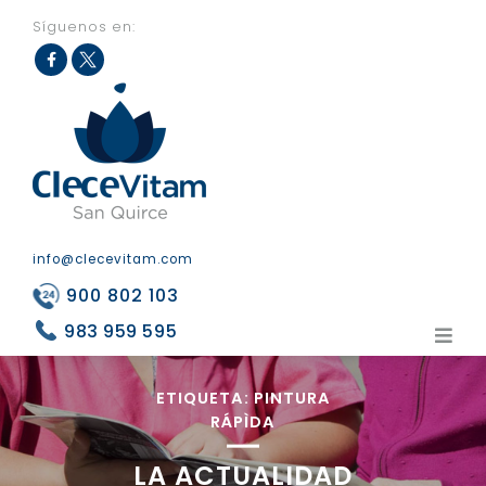
Síguenos en:
Fac
Twit
eb
ter
ook
info@clecevitam.com
900 802 103
983 959 595
ETIQUETA:
PINTURA
RÁPÌDA
LA ACTUALIDAD